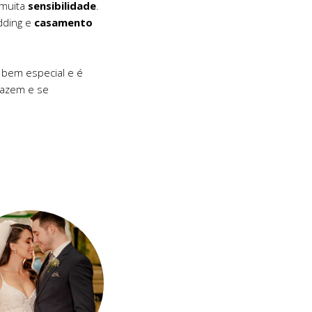
 muita
sensibilidade
.
dding e
casamento
bem especial e é
fazem e se