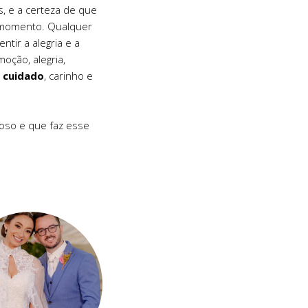
, e a certeza de que
 momento. Qualquer
ntir a alegria e a
oção, alegria,
o
cuidado
, carinho e
oso e que faz esse