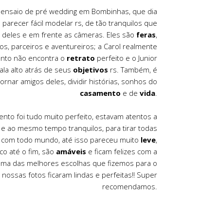
 ensaio de pré wedding em Bombinhas, que dia
am parecer fácil modelar rs, de tão tranquilos que
o deles e em frente as câmeras. Eles são
feras
,
dos, parceiros e aventureiros; a Carol realmente
nto não encontra o
retrato
perfeito e o Junior
ala alto atrás de seus
objetivos
rs. Também, é
ornar amigos deles, dividir histórias, sonhos do
casamento
e de
vida
.
nto foi tudo muito perfeito, estavam atentos a
s e ao mesmo tempo tranquilos, para tirar todas
s com todo mundo, até isso pareceu muito
leve
,
co até o fim, são
amáveis
e ficam felizes com a
 Uma das melhores escolhas que fizemos para o
s nossas fotos ficaram lindas e perfeitas!! Super
recomendamos.