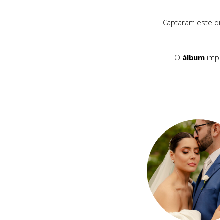
Captaram este dia
O
álbum
impr