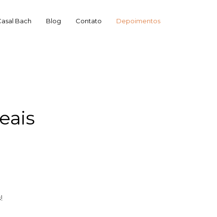
Casal Bach
Blog
Contato
Depoimentos
eais
s
!