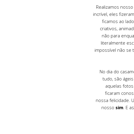
Realizamos nosso
incrível, eles fizer
ficamos ao lad
criativos, anima
não para enqua
literalmente esc
impossível não se t
No dia do casame
tudo, são ágei
aquelas foto
ficaram conos
nossa felicidade.
nosso
sim
. E a