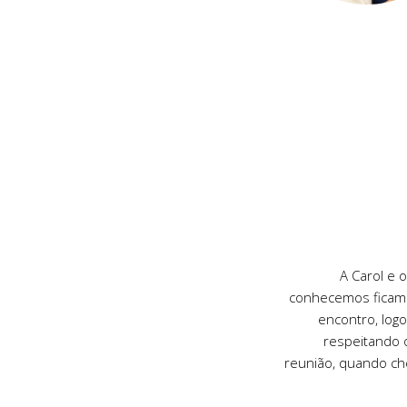
A Carol e 
conhecemos ficam
encontro, lo
respeitando 
reunião, quando ch